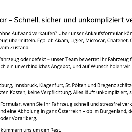
 – Schnell, sicher und unkompliziert v
 ohne Aufwand verkaufen? Über unser Ankaufsformular könn
g übermitteln. Egal ob Aixam, Ligier, Microcar, Chatenet, Ca
vom Zustand.
lfahrzeug oder defekt – unser Team bewertet Ihr Fahrzeug 
ch ein unverbindliches Angebot, und auf Wunsch holen wir 
zburg, Innsbruck, Klagenfurt, St. Pölten und Bregenz schät
en Kosten, keine Verpflichtung. Alles läuft unkompliziert, s
ormular, wenn Sie Ihr Fahrzeug schnell und stressfrei ver
nd eine Abholung in ganz Österreich – ob im Burgenland, de
 oder Vorarlberg.
ir kümmern uns um den Rest.