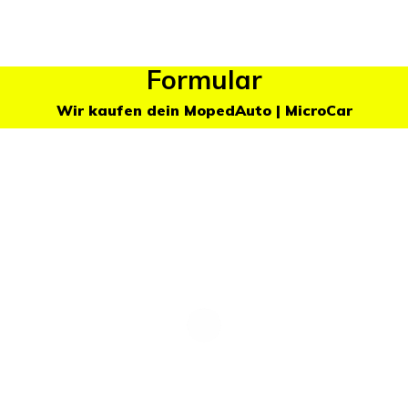
Formular
Wir kaufen dein MopedAuto | MicroCar