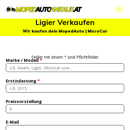
Skip
to
content
Ligier Verkaufen
Wir kaufen dein MopedAuto | MicroCar
Felder mit einem
*
sind Pflichtfelder
Marke / Modell
*
Erstzulassung
*
Preisvorstellung
E-Mail