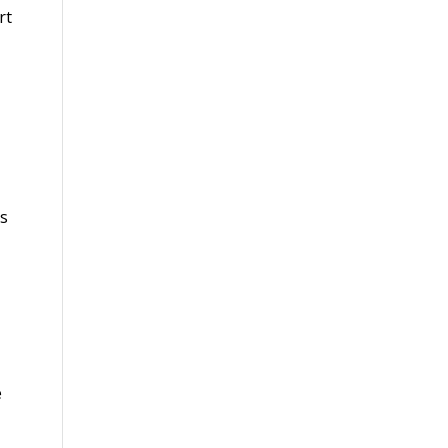
rt
es
e