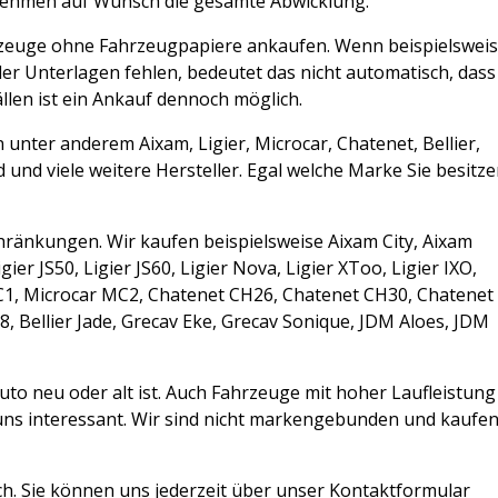
ehmen auf Wunsch die gesamte Abwicklung.
Fahrzeuge ohne Fahrzeugpapiere ankaufen. Wenn beispielswei
er Unterlagen fehlen, bedeutet das nicht automatisch, dass
ällen ist ein Ankauf dennoch möglich.
unter anderem Aixam, Ligier, Microcar, Chatenet, Bellier,
 und viele weitere Hersteller. Egal welche Marke Sie besitze
chränkungen. Wir kaufen beispielsweise Aixam City, Aixam
er JS50, Ligier JS60, Ligier Nova, Ligier XToo, Ligier IXO,
C1, Microcar MC2, Chatenet CH26, Chatenet CH30, Chatenet
B8, Bellier Jade, Grecav Eke, Grecav Sonique, JDM Aloes, JDM
auto neu oder alt ist. Auch Fahrzeuge mit hoher Laufleistung
uns interessant. Wir sind nicht markengebunden und kaufe
ch. Sie können uns jederzeit über unser Kontaktformular