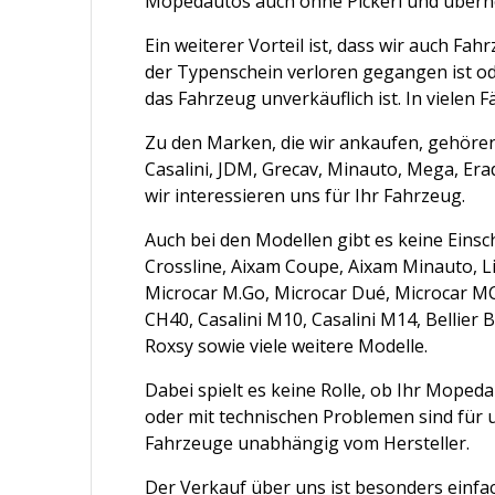
Mopedautos auch ohne Pickerl und übern
Ein weiterer Vorteil ist, dass wir auch 
der Typenschein verloren gegangen ist od
das Fahrzeug unverkäuflich ist. In vielen F
Zu den Marken, die wir ankaufen, gehören 
Casalini, JDM, Grecav, Minauto, Mega, Erad
wir interessieren uns für Ihr Fahrzeug.
Auch bei den Modellen gibt es keine Eins
Crossline, Aixam Coupe, Aixam Minauto, Ligi
Microcar M.Go, Microcar Dué, Microcar M
CH40, Casalini M10, Casalini M14, Bellier 
Roxsy sowie viele weitere Modelle.
Dabei spielt es keine Rolle, ob Ihr Moped
oder mit technischen Problemen sind für 
Fahrzeuge unabhängig vom Hersteller.
Der Verkauf über uns ist besonders einfa