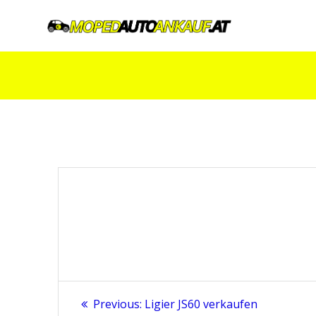
Skip
to
content
Beitragsnavigation
Previous
Previous:
Ligier JS60 verkaufen